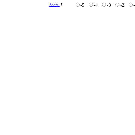
Score:
5
-5
-4
-3
-2